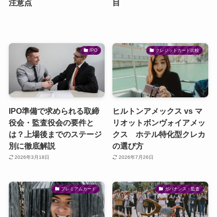
注意点
目
IPO
クレジットカード比較
IPO準備で求められる取締
ヒルトンアメックス vs マ
役会・監査役会の要件と
リオットボンヴォイアメッ
は？上場後までのステージ
クス ホテル特化型クレカ
別に徹底解説
の選び方
2026年3月18日
2026年7月26日
プレミアムカード
ガバナンス・監査