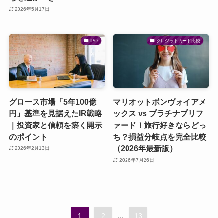
2026年5月17日
IPO
クレジットカード比較
グロース市場「5年100億
マリオットボンヴォイアメ
円」基準を見据えたIR戦略
ックス vs プラチナプリフ
｜投資家と信頼を築く開示
ァード！旅行好きならどっ
のポイント
ち？損益分岐点を完全比較
（2026年最新版）
2026年2月13日
2026年7月26日
1
2
...
13