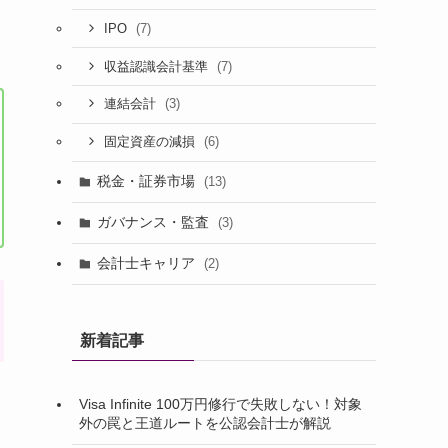
(7)
IPO
(7)
収益認識会計基準
(3)
連結会計
(6)
固定資産の減損
税金・証券市場
(13)
ガバナンス・監査
(3)
会計士キャリア
(2)
新着記事
Visa Infinite 100万円修行で失敗しない！対象
外の罠と王道ルートを公認会計士が解説