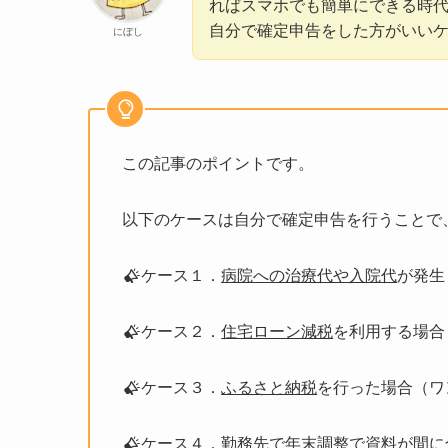
ればスマホでも簡単にできる時
自分で確定申告をした方がいい
にぼし
この記事のポイントです。
以下のケースは自分で確定申告を行うことで
ケース１．
病院への治療代や入院代
が発生
ケース２．
住宅ローン減税
を利用する場合
ケース３．
ふるさと納税
を行った場合（ワ
ケース４．勤務先で
年末調整で資料が間に