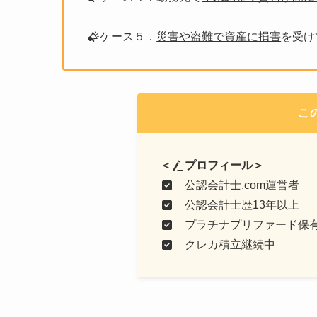
ケース５．
災害や盗難で資産に損害
を受け
こ
＜
プロフィール＞
公認会計士.com運営者
公認会計士歴13年以上
プラチナプリファード保
クレカ積立継続中