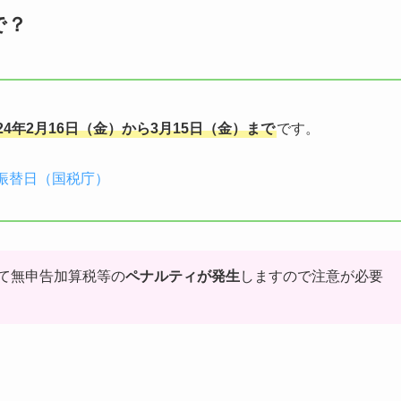
で？
024年2月16日（金）から3月15日（金）まで
です。
振替日（国税庁）
て無申告加算税等の
ペナルティが発生
しますので注意が必要