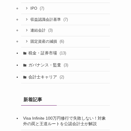
(7)
IPO
(7)
収益認識会計基準
(3)
連結会計
(6)
固定資産の減損
税金・証券市場
(13)
ガバナンス・監査
(3)
会計士キャリア
(2)
新着記事
Visa Infinite 100万円修行で失敗しない！対象
外の罠と王道ルートを公認会計士が解説