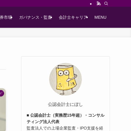
券市場
ガバナンス・監査
会計士キャリア
MENU
ド
公認会計士にぼし
■ 公認会計士（実務歴15年超）・コンサル
ティング法人代表
監査法人での上場企業監査・IPO支援を経