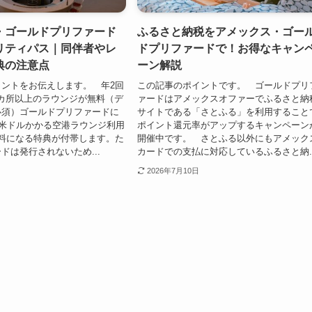
・ゴールドプリファード
ふるさと納税をアメックス・ゴー
リティパス｜同伴者やレ
ドプリファードで！お得なキャン
典の注意点
ーン解説
ントをお伝えします。 年2回
この記事のポイントです。 ゴールドプリ
00カ所以上のラウンジが無料（デ
ァードはアメックスオファーでふるさと納
必須）ゴールドプリファードに
サイトである「さとふる」を利用すること
5米ドルかかる空港ラウンジ利用
ポイント還元率がアップするキャンペーン
料になる特典が付帯します。た
開催中です。 さとふる以外にもアメック
ドは発行されないため...
カードでの支払に対応しているふるさと納..
2026年7月10日