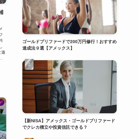
補
メ
フ
料
ゴールドプリファードで200万円修行！おすすめ
し
達成法９選【アメックス】
な遜
.
ド
【新NISA】アメックス・ゴールドプリファード
でクレカ積立や投資信託できる？