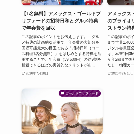
【1名無料】アメックス・ゴールドプ
アメックス
リファードの招待日和とグルメ特典
のプライオ
で年会費を回収
ストラン特
この記事のポイントをお伝えします。 グル
この記事のポイ
メ特典の計画的な活用で、年会費の大部分を
まで世界1,4
回収可能最大の目玉である「招待日和（コー
ジタル会員証
ス料理1名分無料）」をはじめとする特典を活
は、本来1回3
用することで、年会費（39,600円）の約9割を
が年2回まで無
相殺できるほどの実質的なメリットがあ...
だし、物理カー
2026年7月18日
2026年7月18日
ゴールドプリファード