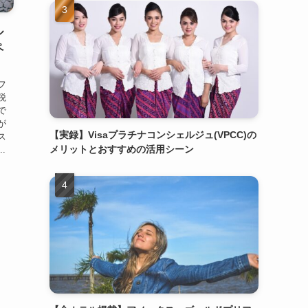
ル
ペ
フ
税
で
が
【実録】Visaプラチナコンシェルジュ(VPCC)の
ス
メリットとおすすめの活用シーン
.