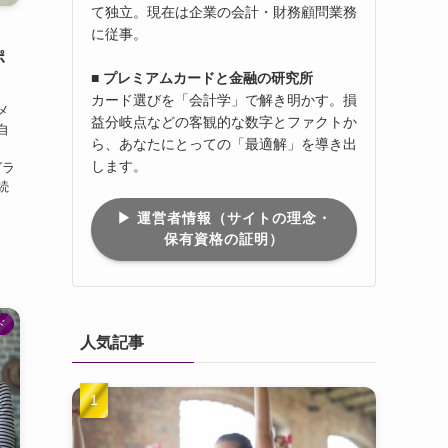
て独立。現在は企業の会計・財務顧問業務
・
に従事。
ポ
■ プレミアムカードと金融の研究所
カード選びを「会計学」で解き明かす。損
メ
益分岐点などの客観的な数字とファクトか
自
ら、あなたにとっての「最適解」を導き出
します。
グラ
続
▶︎ 運営者情報（サイトの理念・
保有資格の証明）
ド
人気記事