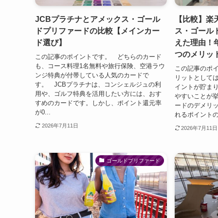
JCBプラチナとアメックス・ゴール
【比較】楽
ドプリファードの比較【メインカー
ス・ゴール
ド選び】
えた理由！
つのメリッ
この記事のポイントです。 どちらのカード
も、コース料理1名無料や旅行保険、空港ラウ
この記事のポ
ンジ特典が付帯している人気のカードで
リットとして
す。 JCBプラチナは、コンシェルジュの利
イントが貯ま
用や、ゴルフ特典を活用したい方には、おす
やすいことが
すめのカードです。しかし、ポイント還元率
ードのデメリ
が0...
れるポイントの
2026年7月11日
2026年7月11日
ゴールドプリファード