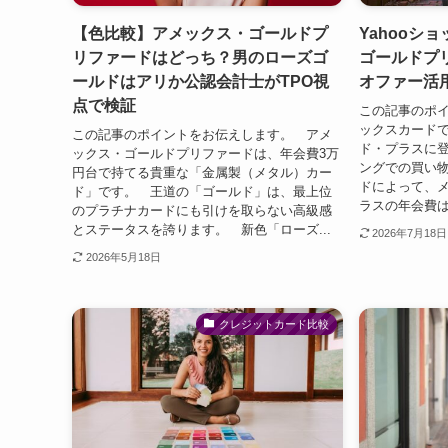
【色比較】アメックス・ゴールドプ
Yahooシ
リファードはどっち？男のローズゴ
ゴールドプ
ールドはアリか公認会計士がTPO視
オファー活
点で検証
この記事のポ
ックスカード
この記事のポイントをお伝えします。 アメ
ド・プラスに登
ックス・ゴールドプリファードは、年会費3万
ングでの買い
円台で持てる貴重な「金属製（メタル）カー
ドによって、
ド」です。 王道の「ゴールド」は、最上位
ラスの年会費は
のプラチナカードにも引けを取らない高級感
とステータスを誇ります。 新色「ローズ...
2026年7月18日
2026年5月18日
クレジットカード比較