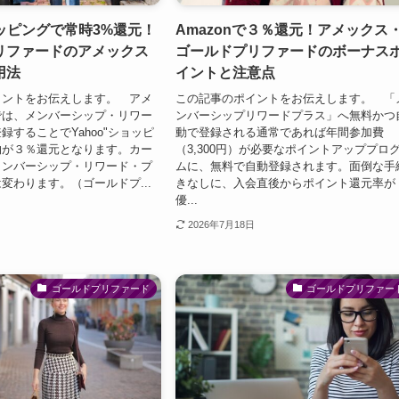
ョッピングで常時3%還元！
Amazonで３％還元！アメックス
リファードのアメックス
ゴールドプリファードのボーナス
用法
イントと注意点
イントをお伝えします。 アメ
この記事のポイントをお伝えします。 「
では、メンバーシップ・リワー
ンバーシップリワードプラス」へ無料かつ
録することでYahoo"ショッピ
動で登録される通常であれば年間参加費
物が３％還元となります。カー
（3,300円）が必要なポイントアッププロ
メンバーシップ・リワード・プ
ムに、無料で自動登録されます。面倒な手
変わります。（ゴールドプ...
きなしに、入会直後からポイント還元率が
優...
2026年7月18日
ゴールドプリファード
ゴールドプリファー