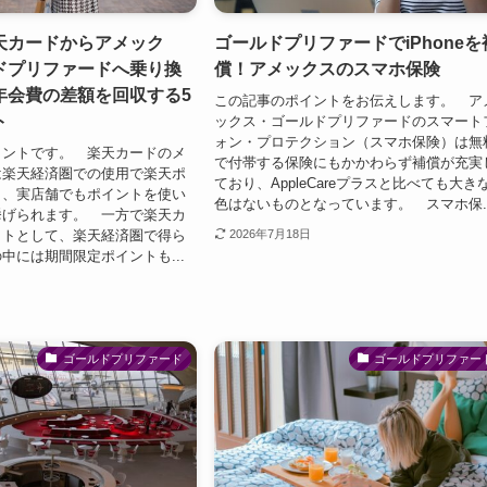
天カードからアメック
ゴールドプリファードでiPhoneを
ドプリファードへ乗り換
償！アメックスのスマホ保険
年会費の差額を回収する5
この記事のポイントをお伝えします。 ア
ト
ックス・ゴールドプリファードのスマート
ォン・プロテクション（スマホ保険）は無
イントです。 楽天カードのメ
で付帯する保険にもかかわらず補償が充実
は楽天経済圏での使用で楽天ポ
ており、AppleCareプラスと比べても大き
り、実店舗でもポイントを使い
色はないものとなっています。 スマホ保..
挙げられます。 一方で楽天カ
ットとして、楽天経済圏で得ら
2026年7月18日
中には期間限定ポイントも...
ゴールドプリファード
ゴールドプリファー