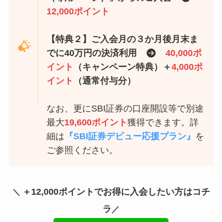
12,000ポイント
【特典２】
ご入会月の３か月後月末ま
でに40万円の決済利用
40,000
ポ
イント
（キャンペーン特典）＋
4,000
ポ
イント
（通常付与分）
なお、更にSBI証券の口座開設等で別途
最大
19,600ポイント
獲得できます。詳
細は
『SBI証券デビュー応援プラン』
を
ご参照ください。
＋12,000ポイント
でお得に入会したい方はコチ
＼
ラ
／