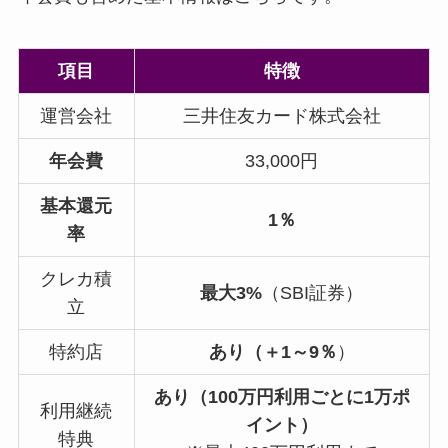
項目
特徴
運営会社
三井住友カード株式会社
年会費
33,000円
基本還元
1％
率
クレカ積
最大3%
（SBI証券）
立
特約店
あり
（＋1～9％
）
あり（100万円利用ごとに1万ポ
利用継続
イント）
特典