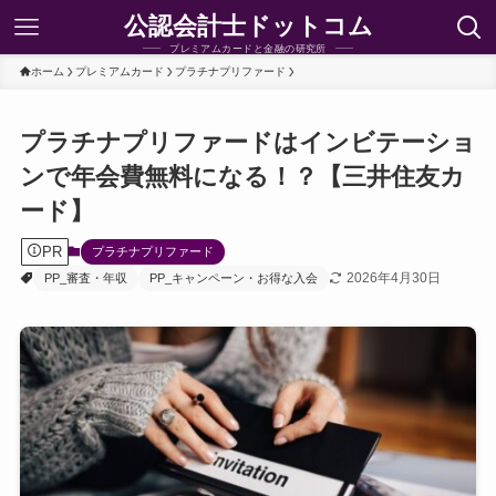
公認会計士ドットコム
プレミアムカードと金融の研究所
ホーム
プレミアムカード
プラチナプリファード
プラチナプリファードはインビテーショ
ンで年会費無料になる！？【三井住友カ
ード】
PR
プラチナプリファード
2026年4月30日
PP_審査・年収
PP_キャンペーン・お得な入会