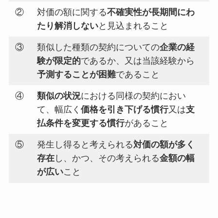
②
対価の額に関する
不確実性が長期間にわ
たり解消しない
と見込まれること
③
類似した種類の契約についての
企業の経
験が限定的
であるか、又は当該経験から
予測することが困難
であること
④
類似の状況
における同様の契約におい
て、幅広く
価格を引き下げる慣行
又は
支
払条件を変更する慣行
があること
⑤
発生し得ると考えられる
対価の額が多く
存在
し、かつ、その考えられる
金額の幅
が広い
こと