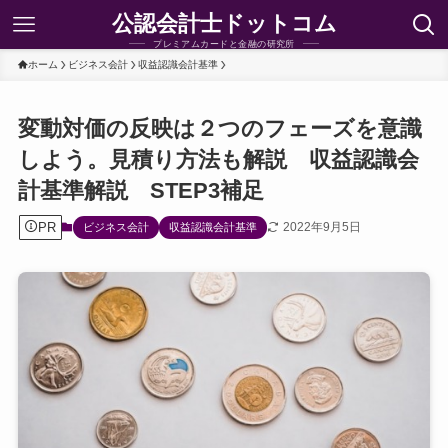
公認会計士ドットコム
プレミアムカードと金融の研究所
ホーム
ビジネス会計
収益認識会計基準
変動対価の反映は２つのフェーズを意識
しよう。見積り方法も解説 収益認識会
計基準解説 STEP3補足
PR
2022年9月5日
ビジネス会計
収益認識会計基準