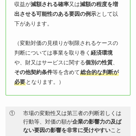
収益が
減額される確率
又は
減額の程度を増
出させる可能性のある要因の例示
として以
下があります。
（変動対価の見積りが制限されるケースの
判断については事業を取り巻く
経済環境
や、財又はサービスに関する
個別の性質
、
その他契約条件
等を含めて
総合的な判断が
必要
となります。）
①
市場の変動性又は第三者の判断若しくは
行動等、対価の額が
企業の影響力の及ば
ない要因の影響を非常に受けやすい
こと