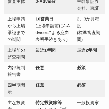
審査主体
J-Adviser
主幹事証券
会社、東証
上場申請
10営業日
2、3か月程
から上場
(上場申請前にJ-A
度
承認まで
dviserによる意向
(標準審査期
の期間
表明手続きあり)
間)
上場前の
最近
1年間
最近
2年間
監査期間
内部統制
任意
必須
報告書
四半期開
任意
必須
示
主な投資
特定投資家等
一般投資家