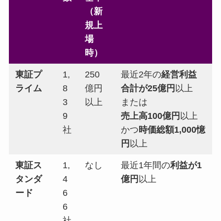
（新
規上
場
時）
東証プ
1,
250
最近2年の
経営利益
ライム
8
億円
合計が25億円
以上
3
以上
または
9
売上高100億円
以上
社
かつ
時価総額1,000憶
円
以上
東証ス
1,
なし
最近1年間の
利益が1
タンダ
4
億円
以上
ード
6
6
社