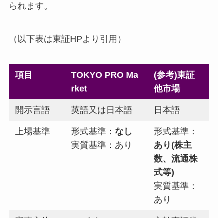
られます。
（以下表は東証HPより引用）
項目
TOKYO PRO Ma
(参考)東証
rket
他市場
開示言語
英語又は日本語
日本語
上場基準
形式基準：
なし
形式基準：
実質基準：あり
あり(株主
数、流通株
式等)
実質基準：
あり